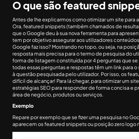
O que são featured snipp
Antes de lhe explicarmos como otimizar um site para a
Ora, featured snippets (também chamados de resultad
que o Google deu à sua nova ferramenta para apresent
tem por objetivo assegurar aos utilizadores conteúd
Google faz isso? Mostrando no topo, ou seja, na posiçã
resposta mais precisa para o termo de pesquisa do ut
forma de listagem constituída por 4 perguntas que se
todas essas perguntas e respostas têm um link para o
à questão pesquisada pelo utilizador. Por isso, os fe
difícil de alcançar! Para lá chegar, para otimizar um si
estratégias SEO para responder de forma concisa e pr
área de negócio, produtos ou serviços.
Exemplo
Repare por exemplo que se fizer uma pesquisa no Googl
aparecem os featured snippets ou posição zero logo no