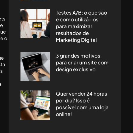
Testes A/B: o que são
ets.
e como utilizá-los
me
para maximizar
que
resultados de
ue o
Marketing Digital
3 grandes motivos
ue
para criar um site com
sta
design exclusivo
is
a
Quer vender 24 horas
por dia? Isso é
possível com uma loja
online!