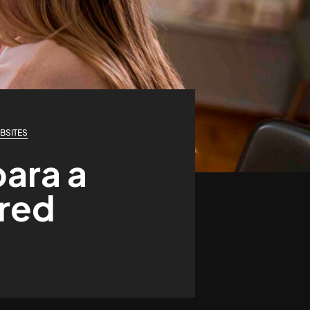
BSITES
para a
ured