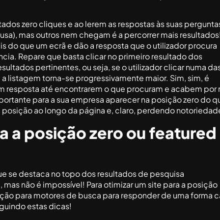
tados zero cliques e ao lerem as respostas às suas pergunta
ausa), mas outros nem chegam é a percorrer mais resultados
s do que um ecrã e dão a resposta que o utilizador procura
ncia. Repare que basta clicar no primeiro resultado dos
ultados pertinentes, ou seja, se o utilizador clicar numa da
a listagem torna-se progressivamente maior. Sim, sim, é
 em resposta até encontrarem o que procuram e acabem por
portante para a sua empresa aparecer na posição zero do q
 posição ao longo da página e, claro, perdendo notoriedad
a a posição zero ou featured
ue se destaca no topo dos resultados de pesquisa
, mas não é impossível! Para otimizar um site para a posição
ização para motores de busca para responder de uma forma 
guindo estas dicas!