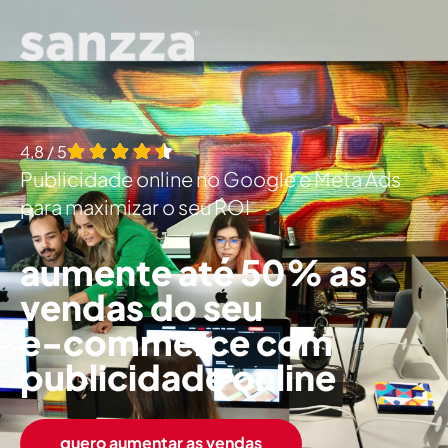
4,8 / 5
Publicidade online no Google e Meta Ads
para maximizar o seu ROI
aumente até 50% as
vendas do seu
e-commerce com
publicidade online
quero aumentar as vendas