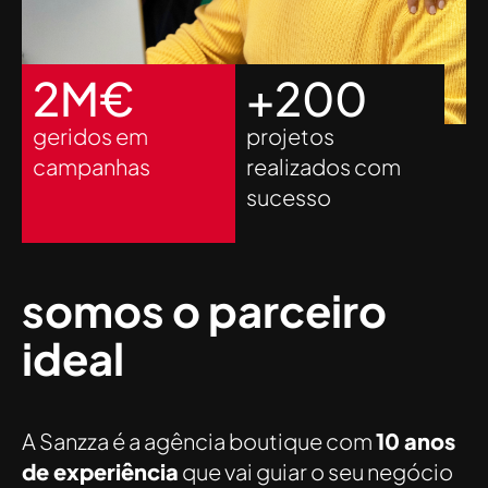
2
M€
+
200
geridos em
projetos
campanhas
realizados com
sucesso
somos o parceiro
ideal
A Sanzza é a agência boutique com
10 anos
de experiência
que vai guiar o seu negócio