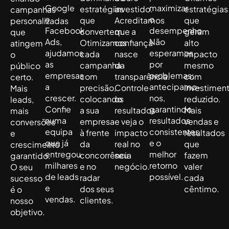
Google
maximizar
estratégias
investido.
estratégias
campanhas
e
o
que
Acreditamos
que
personalizadas
Facebook
desempenho.
convertem.
que a
geram
que
Ads,
Não
Otimizamos
confiança
alto
atingem
ajudamos
esperamos
cada
nasce
impacto
o
as
por
campanha
da
mesmo
público
empresas
problemas:
com
transparência.
com
certo.
a
antecipamo-
precisão,
Controle
investimen
Mais
crescer.
nos,
colocando
os
reduzido.
leads,
Confie
garantindo
a sua
resultados
Mais
mais
numa
resultados
empresa
e veja o
vendas e
conversões
equipa
consistentes
à frente
impacto
resultados
e
que já
e o
da
real no
que
crescimento
entregou
melhor
concorrência
seu
fazem
garantido.
milhares
retorno
e no
negócio.
valer
O seu
de leads
possível.
radar
cada
sucesso
e
dos seus
cêntimo.
é o
vendas.
clientes.
nosso
objetivo.