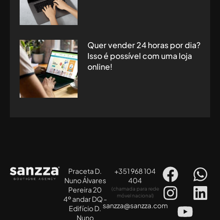
Quer vender 24 horas por dia?
Isso é possível com uma loja
online!
Praceta D.
+351 968 104
Nuno Álvares
404
Pereira 20
(chamada para rede
móvel nacional)
4º andar DQ -
sanzza@sanzza.com
Edifício D.
Nuno