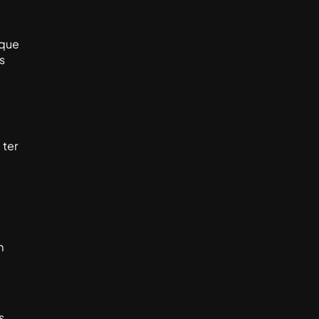
 que
s
 ter
m
s