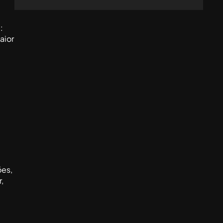
:
aior
ões,
,