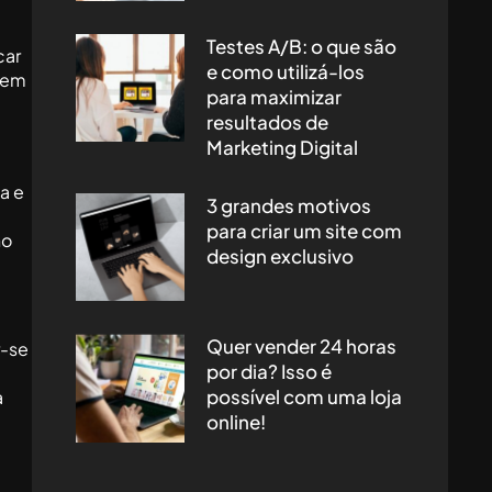
Testes A/B: o que são
car
e como utilizá-los
 tem
para maximizar
resultados de
Marketing Digital
a e
3 grandes motivos
para criar um site com
no
design exclusivo
Quer vender 24 horas
r-se
por dia? Isso é
possível com uma loja
a
online!