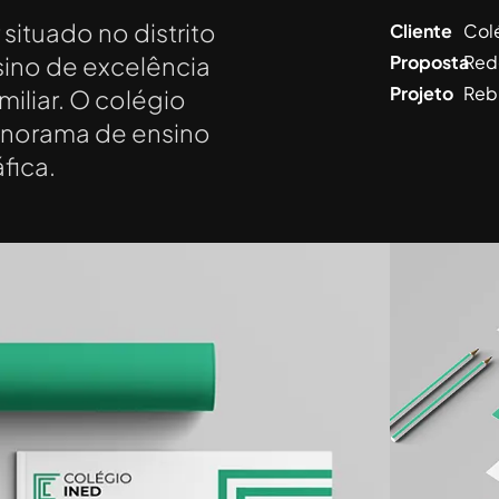
situado no distrito
Cliente
Col
ino de excelência
Proposta
Red
Projeto
Reb
iliar. O colégio
anorama de ensino
fica.