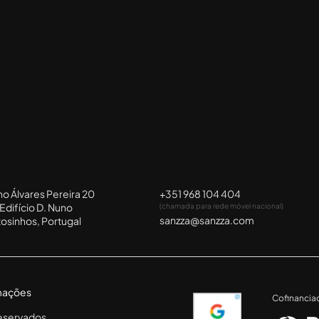
no Álvares Pereira 20
+351 968 104 404
Edifício D. Nuno
(chamada para rede móvel nacional)
sanzza@sanzza.com
osinhos, Portugal
amações
Cofinancia
reservados.