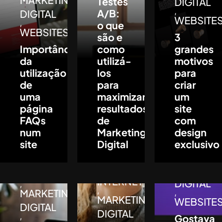
Testes
DIGITAL
,
A/B:
DIGITAL
WEBSITE
,
o que
WEBSITES
são e
3
Importância
como
grandes
da
utilizá-
motivos
utilização
los
para
de
para
criar
uma
maximizar
um
página
resultados
site
FAQs
de
com
num
Marketing
design
COMUNI
,
site
Digital
exclusivo
DIGITAL
,
DIGITAL
MARKETI
,
DIGITAL
INTERNET
DIGITAL
,
,
MARKETING
,
MARKETING
WEBSITE
DIGITAL
DIGITAL
,
Gostava