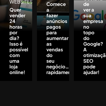
WEBSITES
Comece
de
Quer
a
ver a
vender
fazer
sua
24
anúncios
empresa
horas
pagos
no
por
para
topo
dia?
aumentar
do
Isso é
as
Google?
possível
vendas
A
com
do
otimizaç
uma
seu
SEO
loja
negócio…
pode
online!
rapidamente!
ajudar!