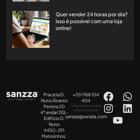
Quer vender 24 horas por dia?
Isso é possível com uma loja
online!
Praceta D.
+351 968 104
Nuno Álvares
404
Pereira 20
(chamada para rede
móvel nacional)
4º andar DQ -
sanzza@sanzza.com
Edifício D.
Nuno
4450-291
Matosinhos,