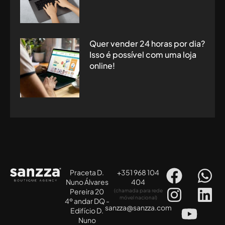
Quer vender 24 horas por dia?
Isso é possível com uma loja
online!
Praceta D.
+351 968 104
Nuno Álvares
404
Pereira 20
(chamada para rede
móvel nacional)
4º andar DQ -
sanzza@sanzza.com
Edifício D.
Nuno